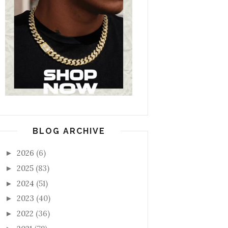
BLOG ARCHIVE
2026
(6)
►
2025
(83)
►
2024
(51)
►
2023
(40)
►
2022
(36)
►