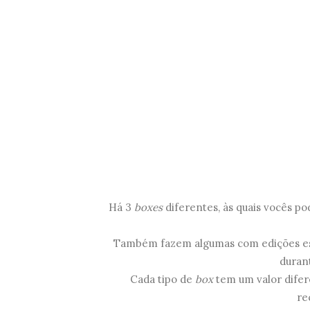
Há 3
boxes
diferentes, às quais vocês p
Também fazem algumas com edições espe
durant
Cada tipo de
box
tem um valor dife
re