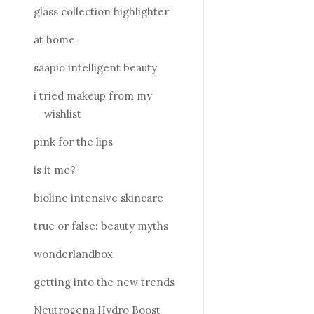
glass collection highlighter
at home
saapio intelligent beauty
i tried makeup from my
wishlist
pink for the lips
is it me?
bioline intensive skincare
true or false: beauty myths
wonderlandbox
getting into the new trends
Neutrogena Hydro Boost