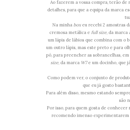
Ao fazerem a vossa compra, terão de 
detalhes, para que a equipa da marca es
tu
Na minha
box
eu recebi 2 amostras d
cremosa metálica e
full size
, da marca
um lápis de lábios que combina com o
um outro lápis, mas este preto e para o
pó, para preencher as sobrancelhas, e
size
, da marca
W7
e um docinho, que já
Como podem ver, o conjunto de produt
que eu já gosto basta
Para além disso, mesmo estando sempre 
são 
Por isso, para quem gosta de conhecer n
recomendo imenso experimentarem est