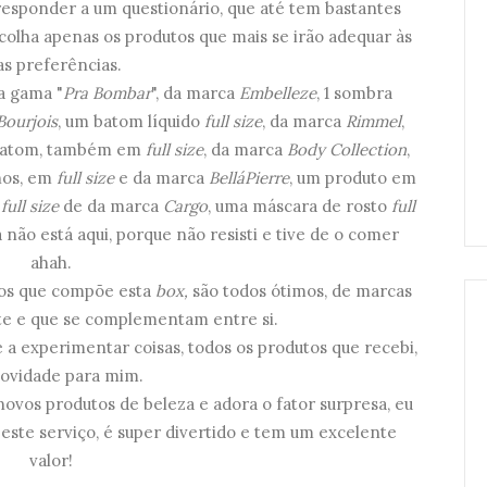
responder a um questionário, que até tem bastantes
colha apenas os produtos que mais se irão adequar às
as preferências.
a gama "
Pra Bombar
", da marca
Embelleze
, 1 sombra
Bourjois
, um batom líquido
full size
, da marca
Rimmel
,
 batom, também em
full size
, da marca
Body Collection
,
lhos, em
full size
e da marca
BelláPierre
, um produto em
m
full size
de da marca
Cargo
, uma máscara de rosto
full
 não está aqui, porque não resisti e tive de o comer
ahah.
os que compõe esta
box,
são todos ótimos, de marcas
nte e que se complementam entre si.
a experimentar coisas, todos os produtos que recebi,
novidade para mim.
ovos produtos de beleza e adora o fator surpresa, eu
e serviço, é super divertido e tem um excelente
valor!