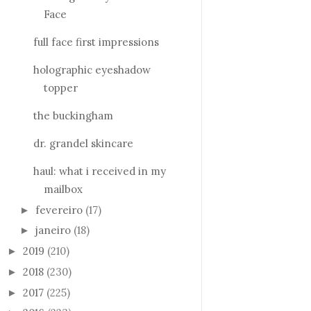
Face
full face first impressions
holographic eyeshadow
topper
the buckingham
dr. grandel skincare
haul: what i received in my
mailbox
fevereiro
(17)
►
janeiro
(18)
►
2019
(210)
►
2018
(230)
►
2017
(225)
►