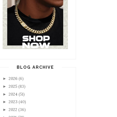
BLOG ARCHIVE
2026
(6)
►
2025
(83)
►
2024
(51)
►
2023
(40)
►
2022
(36)
►