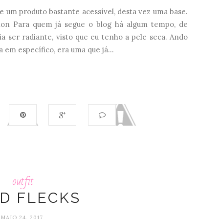
e um produto bastante acessível, desta vez uma base.
ion Para quem já segue o blog há algum tempo, de
ria ser radiante, visto que eu tenho a pele seca. Ando
 em específico, era uma que já...
outfit
D FLECKS
MAIO 24, 2017