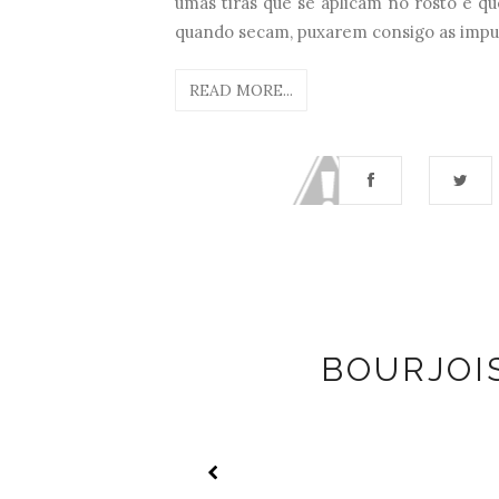
umas tiras que se aplicam no rosto e qu
quando secam, puxarem consigo as impure
READ MORE...
BOURJOI