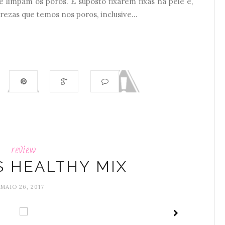
e limpam os poros. É suposto fixarem fixas na pele e,
zas que temos nos poros, inclusive...
review
S HEALTHY MIX
MAIO 26, 2017