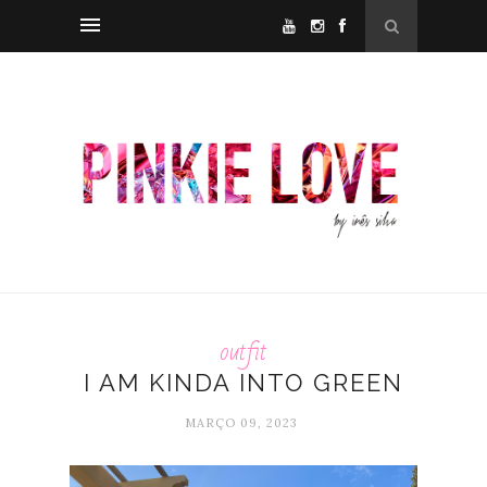
outfit
I AM KINDA INTO GREEN
MARÇO 09, 2023