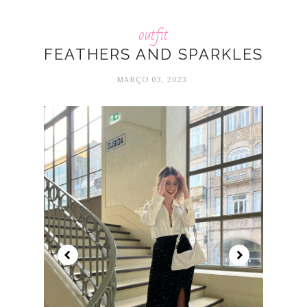
outfit
FEATHERS AND SPARKLES
MARÇO 03, 2023