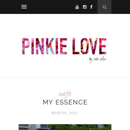
outfit
MY ESSENCE
MAIO 30, 2022