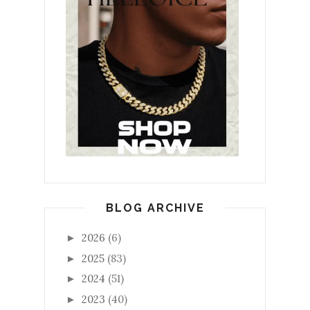
BLOG ARCHIVE
2026
(6)
►
2025
(83)
►
2024
(51)
►
2023
(40)
►