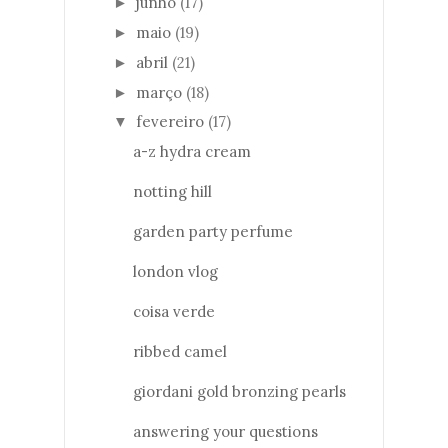
junho
(17)
►
maio
(19)
►
abril
(21)
►
março
(18)
►
fevereiro
(17)
▼
a-z hydra cream
notting hill
garden party perfume
london vlog
coisa verde
ribbed camel
giordani gold bronzing pearls
answering your questions