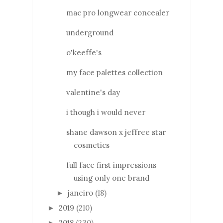
mac pro longwear concealer
underground
o'keeffe's
my face palettes collection
valentine's day
i though i would never
shane dawson x jeffree star
cosmetics
full face first impressions
using only one brand
janeiro
(18)
►
2019
(210)
►
2018
(230)
►