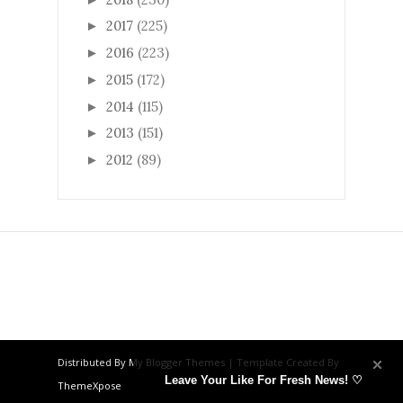
2017
(225)
►
2016
(223)
►
2015
(172)
►
2014
(115)
►
2013
(151)
►
2012
(89)
►
Distributed By
My Blogger Themes
| Template Created By
Leave Your Like For Fresh News! ♡
ThemeXpose