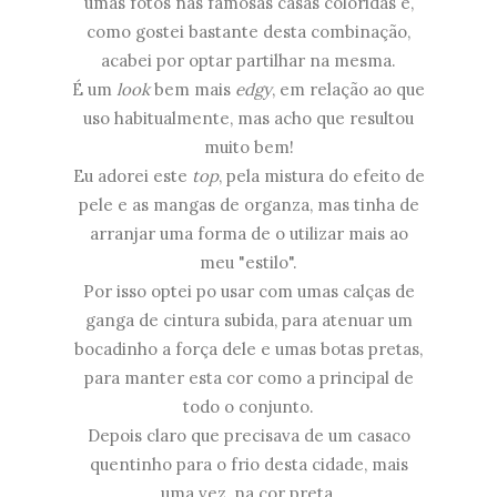
umas fotos nas famosas casas coloridas e,
como gostei bastante desta combinação,
acabei por optar partilhar na mesma.
É um
look
bem mais
edgy
, em relação ao que
uso habitualmente, mas acho que resultou
muito bem!
Eu adorei este
top
, pela mistura do efeito de
pele e as mangas de organza, mas tinha de
arranjar uma forma de o utilizar mais ao
meu "estilo".
Por isso optei po usar com umas calças de
ganga de cintura subida, para atenuar um
bocadinho a força dele e umas botas pretas,
para manter esta cor como a principal de
todo o conjunto.
Depois claro que precisava de um casaco
quentinho para o frio desta cidade, mais
uma vez, na cor preta.