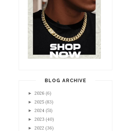
BLOG ARCHIVE
2026
(6)
►
2025
(83)
►
2024
(51)
►
2023
(40)
►
2022
(36)
►