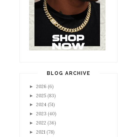
BLOG ARCHIVE
2026
(6)
►
2025
(83)
►
2024
(51)
►
2023
(40)
►
2022
(36)
►
2021
(78)
►