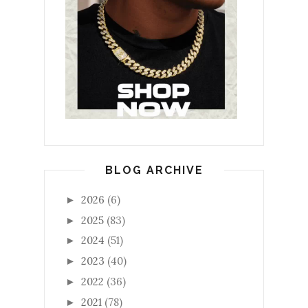
BLOG ARCHIVE
2026
(6)
►
2025
(83)
►
2024
(51)
►
2023
(40)
►
2022
(36)
►
2021
(78)
►