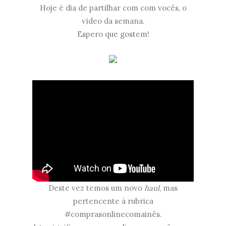
Hoje é dia de partilhar com com vocês, o
vídeo da semana.
Espero que gostem!
Deste vez temos um novo
haul
, mas
pertencente à rubrica
#comprasonlinecomainês.