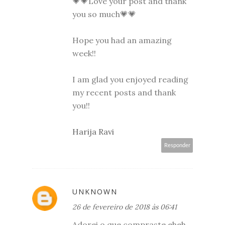
💗💗Love your post and thank
you so much💗💗
Hope you had an amazing
week!!
I am glad you enjoyed reading
my recent posts and thank
you!!
Harija Ravi
Responder
UNKNOWN
26 de fevereiro de 2018 às 06:41
Adorei o que compraste eheh