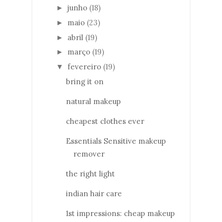
junho
(18)
►
maio
(23)
►
abril
(19)
►
março
(19)
►
fevereiro
(19)
▼
bring it on
natural makeup
cheapest clothes ever
Essentials Sensitive makeup
remover
the right light
indian hair care
1st impressions: cheap makeup