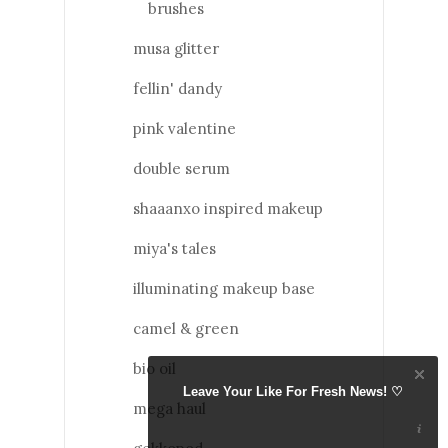
brushes
musa glitter
fellin' dandy
pink valentine
double serum
shaaanxo inspired makeup
miya's tales
illuminating makeup base
camel & green
bio oil
Leave Your Like For Fresh News! ♡
mega haul