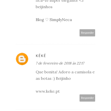
fica-te super elegante <3
beijinhos
Blog ♡ SimplyNeca
Responder
KÉKÉ
7 de fevereiro de 2018 às 22:17
Que bonita! Adoro a camisola e
as botas :) Beijinho
www.keke.pt
Responder