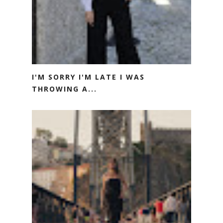
I'M SORRY I'M LATE I WAS
THROWING A...