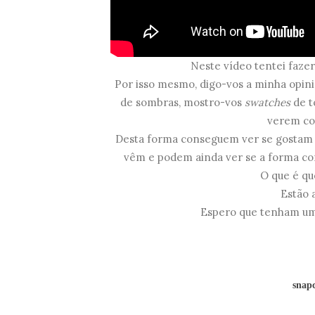
Neste vídeo tentei faze
Por isso mesmo, digo-vos a minha opiniã
de sombras, mostro-vos
swatches
de t
verem co
Desta forma conseguem ver se gostam 
vêm e podem ainda ver se a forma com
O que é qu
Estão 
Espero que tenham um 
snapc