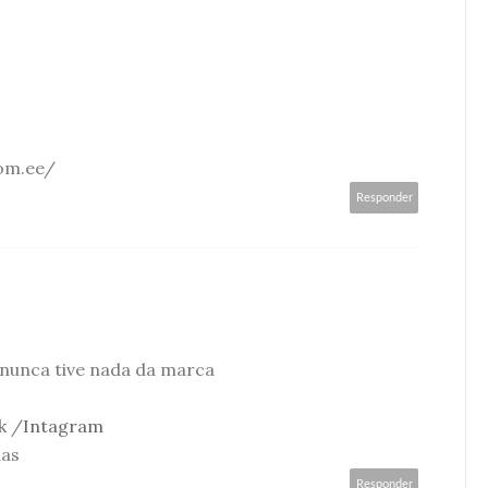
com.ee/
Responder
s nunca tive nada da marca
k
/
Intagram
ias
Responder