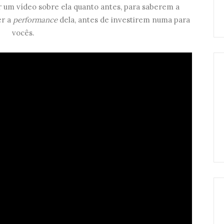
r um vídeo sobre ela quanto antes, para saberem a
er a
performance
dela, antes de investirem numa para
vocês.