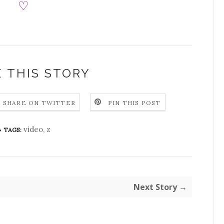
♡
 THIS STORY
SHARE ON TWITTER
PIN THIS POST
video
,
z
TAGS:
Next Story →