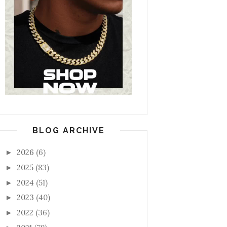
BLOG ARCHIVE
2026
(6)
►
2025
(83)
►
2024
(51)
►
2023
(40)
►
2022
(36)
►