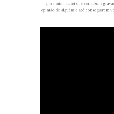
para mim, achei que seria bom grava
opinião de alguém e até conseguirem v