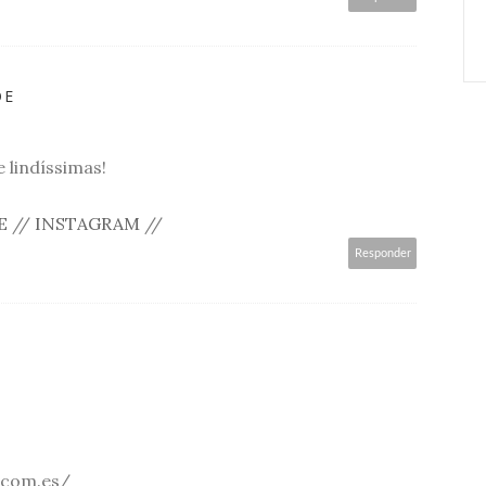
OE
 lindíssimas!
E
//
INSTAGRAM
//
Responder
.com.es/