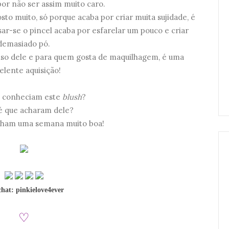
or não ser assim muito caro.
to muito, só porque acaba por criar muita sujidade, é
ssar-se o pincel acaba por esfarelar um pouco e criar
demasiado pó.
nso dele e para quem gosta de maquilhagem, é uma
elente aquisição!
já conheciam este
blush
?
é que acharam dele?
nham uma semana muito boa!
hat: pinkielove4ever
♡