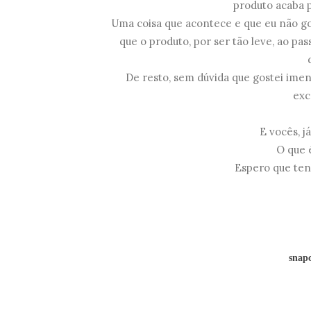
produto acaba p
Uma coisa que acontece e que eu não gos
que o produto, por ser tão leve, ao pa
De resto, sem dúvida que gostei ime
exc
E vocês, 
O que 
Espero que te
snapc