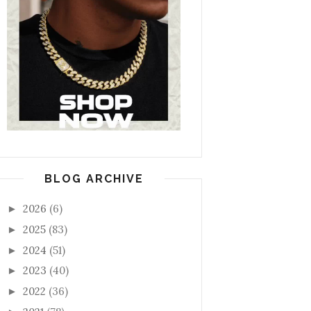
BLOG ARCHIVE
2026
(6)
►
2025
(83)
►
2024
(51)
►
2023
(40)
►
2022
(36)
►