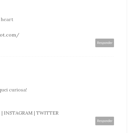
 heart
spot.com/
Responder
uei curiosa!
E
|
INSTAGRAM
|
TWITTER
Responder