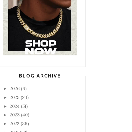
BLOG ARCHIVE
2026
(6)
►
2025
(83)
►
2024
(51)
►
2023
(40)
►
2022
(36)
►