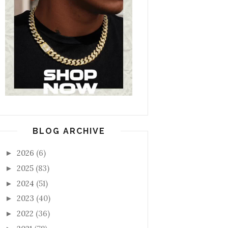
BLOG ARCHIVE
2026
(6)
►
2025
(83)
►
2024
(51)
►
2023
(40)
►
2022
(36)
►