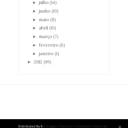
julho
(14)
►
junho
(10)
►
maio
(11)
►
abril
(10)
►
março
(7)
►
fevereiro
(6)
►
janeiro
(1)
►
2012
(89)
►
Distributed By
My Blogger Themes
| Template Created By