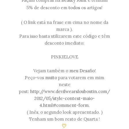
Façam compras na
Beauty Joint
e tenham
5% de desconto em
todos
os artigos!
( O link está na frase em cima no nome da
marca ).
Para isso basta utilizarem este código e têm
desconto imediato:
PINKIELOVE
Vejam também o
meu
Desafio
!
Peço-vos
muito
para votarem em mim
neste
post:
http://www.devilwearslouboutin.com/
2012/05/style-contest-maio-
4.html#comment-form
.
( Inês, o segundo look apresentado. )
Tenham um bom resto de Quarta !
♡