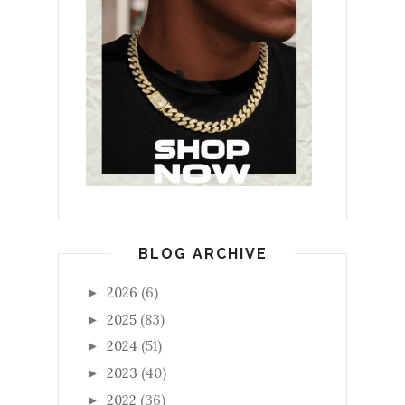
BLOG ARCHIVE
2026
(6)
►
2025
(83)
►
2024
(51)
►
2023
(40)
►
2022
(36)
►