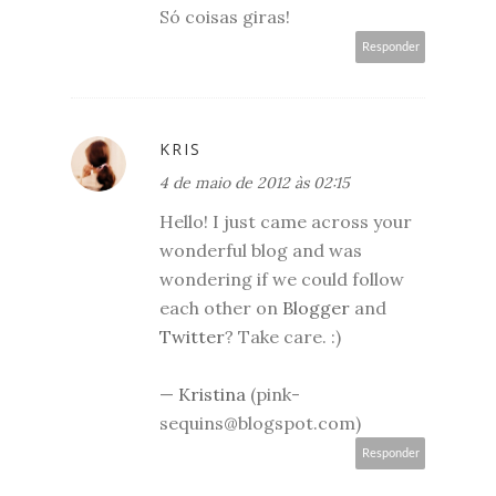
Só coisas giras!
Responder
KRIS
4 de maio de 2012 às 02:15
Hello! I just came across your
wonderful blog and was
wondering if we could follow
each other on
Blogger
and
Twitter
? Take care. :)
—
Kristina
(pink-
sequins@blogspot.com)
Responder