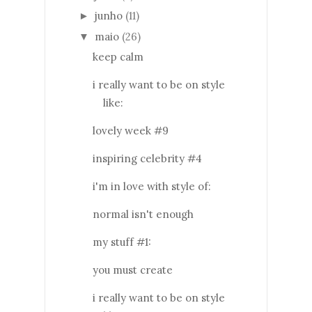
junho
(11)
►
maio
(26)
▼
keep calm
i really want to be on style
like:
lovely week #9
inspiring celebrity #4
i'm in love with style of:
normal isn't enough
my stuff #1:
you must create
i really want to be on style