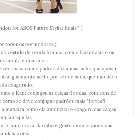
don for ASOS Future Stylist finals!" )
or todos os pormenores ).
 do vestido de renda branco, com o blazer azul e os
ios menta e dourados.
 ver a saia com o padrão da camisa, acho que apesar
misa igualmente sê-lo, por ser de seda, que não ficou
ada exagerado.
omo a Kani conjugou as calças floridas, com tons de
 como se deve conjugar padrões mais "fortes"!
e a maneira como ela amenizou o exagero das calças
om lantejoulas.
preto com o rosa clarinho e gosto imensoooooo das
sandálias dela.