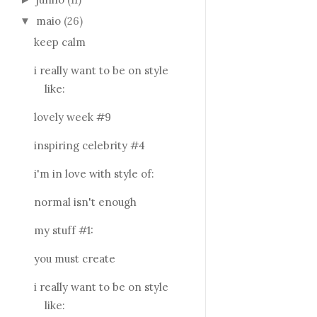
maio
(26)
▼
keep calm
i really want to be on style
like:
lovely week #9
inspiring celebrity #4
i'm in love with style of:
normal isn't enough
my stuff #1:
you must create
i really want to be on style
like: