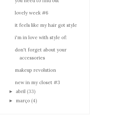
you need to find out
lovely week #6
it feels like my hair got style
i'm in love with style of:
don't forget about your
accessories
makeup revolution
new in my closet #3
abril
(33)
►
março
(4)
►