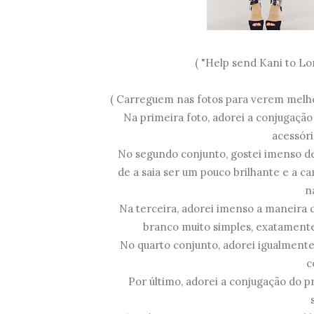
( "Help send Kani to Lon
( Carreguem nas fotos para verem melh
Na primeira foto, adorei a conjugação
acessór
No segundo conjunto, gostei imenso de
de a saia ser um pouco brilhante e a ca
n
Na terceira, adorei imenso a maneira c
branco muito simples, exatamente
No quarto conjunto, adorei igualment
c
Por último, adorei a conjugação do 