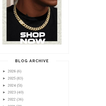
BLOG ARCHIVE
2026
(6)
►
2025
(83)
►
2024
(51)
►
2023
(40)
►
2022
(36)
►