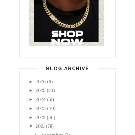
BLOG ARCHIVE
2026
(6)
►
2025
(83)
►
2024
(51)
►
2023
(40)
►
2022
(36)
►
2021
(78)
▼