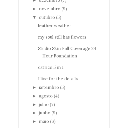
dezembro
(7)
►
novembro
(9)
►
outubro
(5)
▼
leather weather
my soul still has flowers
Studio Skin Full Coverage 24
Hour Foundation
catrice 5 in 1
I live for the details
setembro
(5)
►
agosto
(4)
►
julho
(7)
►
junho
(9)
►
maio
(6)
►