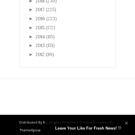
2018
(230)
►
2017
(225)
►
2016
(223)
►
2015
(172)
►
2014
(115)
►
2013
(151)
►
2012
(89)
►
Distributed By
My Blogger Themes
| Template Created By
Leave Your Like For Fresh News! ♡
ThemeXpose