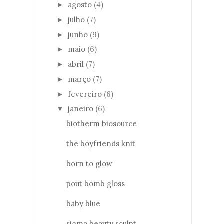
agosto
(4)
►
julho
(7)
►
junho
(9)
►
maio
(6)
►
abril
(7)
►
março
(7)
►
fevereiro
(6)
►
janeiro
(6)
▼
biotherm biosource
the boyfriends knit
born to glow
pout bomb gloss
baby blue
sigma beauty sculpt