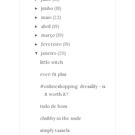
junho
(18)
►
maio
(23)
►
abril
(19)
►
março
(19)
►
fevereiro
(19)
►
janeiro
(20)
▼
little witch
ever-fit plus
#onlineshopping: dresslily - is
it worth it?
tudo de bom
chubby in the nude
simply tassels