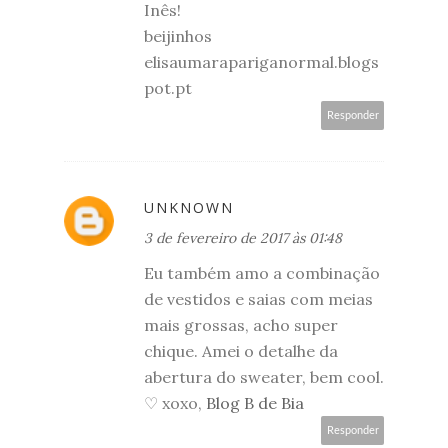
Inês!
beijinhos
elisaumarapariganormal.blogs
pot.pt
Responder
UNKNOWN
3 de fevereiro de 2017 às 01:48
Eu também amo a combinação
de vestidos e saias com meias
mais grossas, acho super
chique. Amei o detalhe da
abertura do sweater, bem cool.
♡ xoxo,
Blog B de Bia
Responder