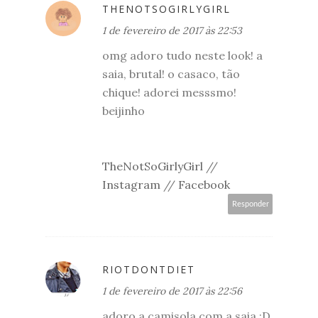
THENOTSOGIRLYGIRL
1 de fevereiro de 2017 às 22:53
omg adoro tudo neste look! a
saia, brutal! o casaco, tão
chique! adorei messsmo!
beijinho
TheNotSoGirlyGirl
//
Instagram
//
Facebook
Responder
RIOTDONTDIET
1 de fevereiro de 2017 às 22:56
adoro a camisola com a saia :D