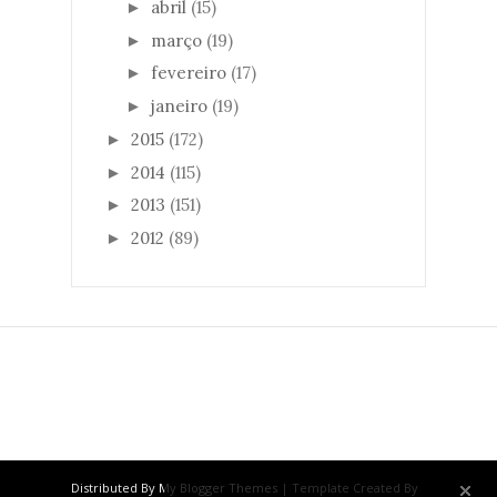
abril
(15)
►
março
(19)
►
fevereiro
(17)
►
janeiro
(19)
►
2015
(172)
►
2014
(115)
►
2013
(151)
►
2012
(89)
►
Distributed By
My Blogger Themes
| Template Created By