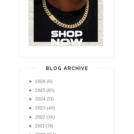
BLOG ARCHIVE
2026
(6)
►
2025
(83)
►
2024
(51)
►
2023
(40)
►
2022
(36)
►
2021
(78)
►