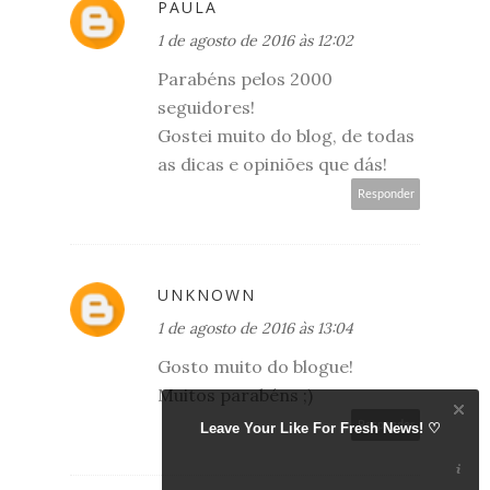
PAULA
1 de agosto de 2016 às 12:02
Parabéns pelos 2000
seguidores!
Gostei muito do blog, de todas
as dicas e opiniões que dás!
Responder
UNKNOWN
1 de agosto de 2016 às 13:04
Gosto muito do blogue!
Muitos parabéns ;)
Responder
Leave Your Like For Fresh News! ♡