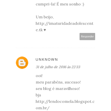
cumpri-la! É meu sonho :)
Um beijo,
http://imaturidadeadolescent
e.tk ♥
Responder
UNKNOWN
31 de julho de 2016 às 22:33
ooi!
meu parabéns, sucesso!
seu blog é maravilhoso!
bjs
http://lendocomela.blogspot.c
om.br/