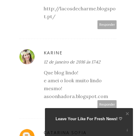
http://lacosdecharme.blogspo
t.pt/
Responder
KARINE
12 de janeiro de 2016 às 17:42
Que blog lindo!
e amei o look muito lindo
mesmo!
asoonhadora.blogspot.com
Responder
Leave Your Like For Fresh News! ♡
CATARINA SOFIA