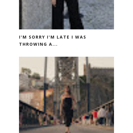
I'M SORRY I'M LATE I WAS
THROWING A...