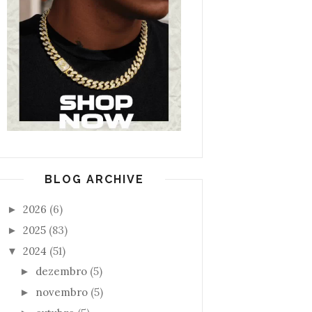
BLOG ARCHIVE
2026
(6)
►
2025
(83)
►
2024
(51)
▼
dezembro
(5)
►
novembro
(5)
►