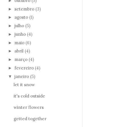
outubro
(5)
►
setembro
(3)
►
agosto
(1)
►
julho
(5)
►
junho
(4)
►
maio
(6)
►
abril
(4)
►
março
(4)
►
fevereiro
(4)
►
janeiro
(5)
▼
let it snow
it's cold outside
winter flowers
getted together