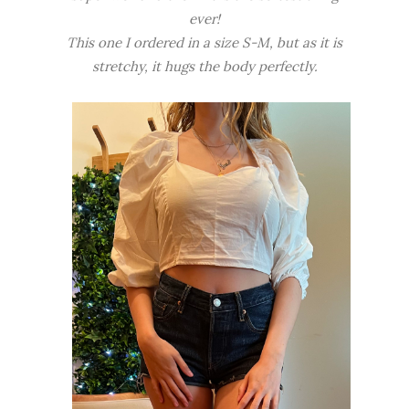
ever!
This one I ordered in a size S-M, but as it is
stretchy, it hugs the body perfectly.