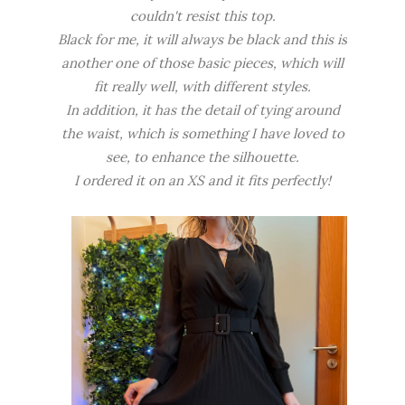
couldn't resist this top.
Black for me, it will always be black and this is
another one of those basic pieces, which will
fit really well, with different styles.
In addition, it has the detail of tying around
the waist, which is something I have loved to
see, to enhance the silhouette.
I ordered it on an XS and it fits perfectly!