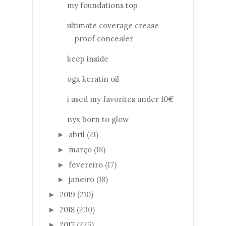
my foundations top
ultimate coverage crease
proof concealer
keep inside
ogx keratin oil
i used my favorites under 10€
nyx born to glow
abril
(21)
►
março
(18)
►
fevereiro
(17)
►
janeiro
(18)
►
2019
(210)
►
2018
(230)
►
2017
(225)
►