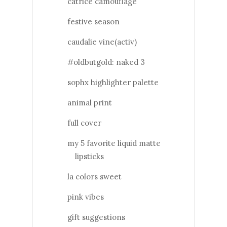
catrice camouflage
festive season
caudalie vine(activ)
#oldbutgold: naked 3
sophx highlighter palette
animal print
full cover
my 5 favorite liquid matte
lipsticks
la colors sweet
pink vibes
gift suggestions