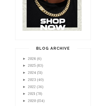
BLOG ARCHIVE
2026
(6)
►
2025
(83)
►
2024
(51)
►
2023
(40)
►
2022
(36)
►
2021
(78)
►
2020
(154)
►