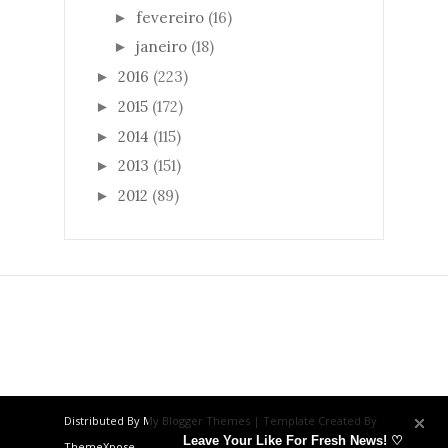
fevereiro
(16)
►
janeiro
(18)
►
2016
(223)
►
2015
(172)
►
2014
(115)
►
2013
(151)
►
2012
(89)
►
Distributed By
My Blogger Themes
| Template Created By
Leave Your Like For Fresh News! ♡
ThemeXpose