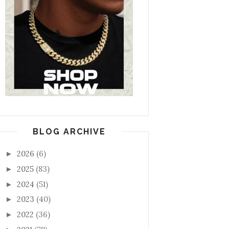
BLOG ARCHIVE
2026
(6)
►
2025
(83)
►
2024
(51)
►
2023
(40)
►
2022
(36)
►