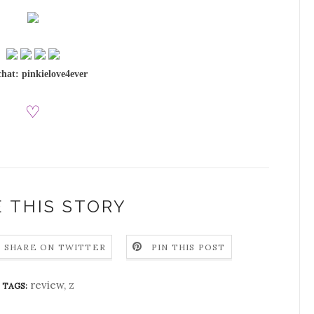
hat: pinkielove4ever
♡
 THIS STORY
SHARE ON TWITTER
PIN THIS POST
review
,
z
TAGS: