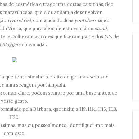
has de cosmética e trago uma destas caixinhas, fico
 maravilhosos, que eles andam a desenvolver.
eção
Hybrid Gel
, com ajuda de duas
youtubers
super
alda Vieria, que para além de estarem lá no
stand
,
nte, escolheram as cores que fizeram parte dos
kits
de
s
bloggers
convidadas.
a que tenta simular o efeito do gel, mas sem ser
er, uma secagem por lâmpada.
sso, mas claro, podem sempre por uma base antes, ao
vosso gosto.
ormulado pela Bárbara, que incluí a H8, H14, H16, H18,
H20.
ssimas, mas eu, pessoalmente, identifiquei-me mais
com este.