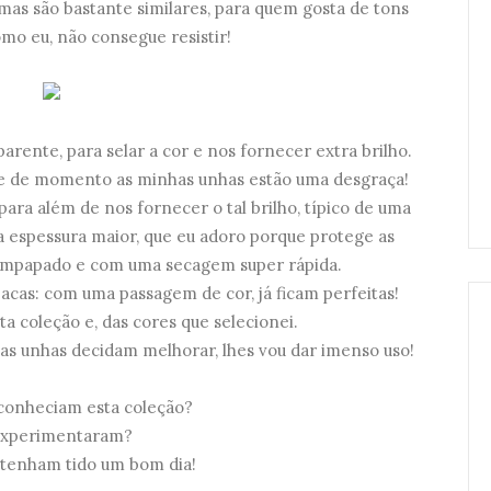
umas são bastante similares, para quem gosta de tons
omo eu, não consegue resistir!
parente, para selar a cor e nos fornecer extra brilho.
que de momento as minhas unhas estão uma desgraça!
para além de nos fornecer o tal brilho, típico de uma
a espessura maior, que eu adoro porque protege as
empapado e com uma secagem super rápida.
acas: com uma passagem de cor, já ficam perfeitas!
 coleção e, das cores que selecionei.
as unhas decidam melhorar, lhes vou dar imenso uso!
 conheciam esta coleção?
experimentaram?
tenham tido um bom dia!