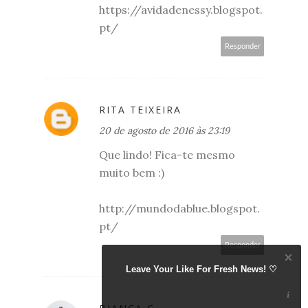
https://avidadenessy.blogspot.
pt/
Responder
RITA TEIXEIRA
20 de agosto de 2016 às 23:19
Que lindo! Fica-te mesmo
muito bem :)
http://mundodablue.blogspot.
pt/
Responder
Leave Your Like For Fresh News! ♡