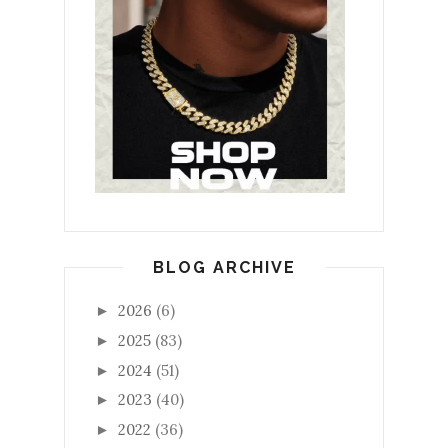
BLOG ARCHIVE
2026
(6)
►
2025
(83)
►
2024
(51)
►
2023
(40)
►
2022
(36)
►