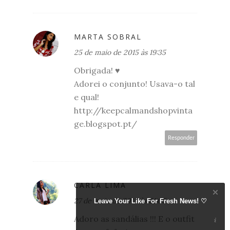
MARTA SOBRAL
25 de maio de 2015 às 19:35
Obrigada! ♥
Adorei o conjunto! Usava-o tal
e qual!
http://keepcalmandshopvinta
ge.blogspot.pt/
Responder
CARLA LIMA
27 de maio de 2015 às 01:06
Leave Your Like For Fresh News! ♡
Adoro as sandálias !!! E o outfit