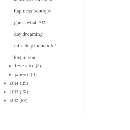
hapiness boutique
guess what #12
day dreaming
miracle products #7
lost in you
fevereiro
(8)
►
janeiro
(11)
►
2014
(115)
►
2013
(151)
►
2012
(89)
►