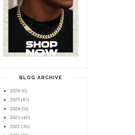
BLOG ARCHIVE
2026
(6)
►
2025
(83)
►
2024
(51)
►
2023
(40)
►
2022
(36)
►