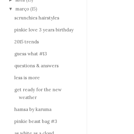
março
(15)
▼
scrunchies hairstyles
pinkie love 3 years birthday
2015 trends
guess what #13
questions & answers
less is more
get ready for the new
weather
hamsa by karuma
pinkie beaut bag #3
as white as a cloud