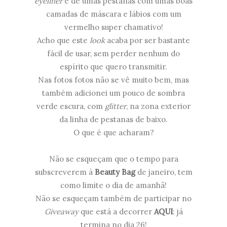
eyeliner
e de umas pestanas com umas boas
camadas de máscara e lábios com um
vermelho super chamativo!
Acho que este
look
acaba por ser bastante
fácil de usar, sem perder nenhum do
espírito que quero transmitir.
Nas fotos fotos não se vê muito bem, mas
também adicionei um pouco de sombra
verde escura, com
glitter
, na zona exterior
da linha de pestanas de baixo.
O que é que acharam?
Não se esqueçam que o tempo para
subscreverem à
Beauty Bag
de janeiro, tem
como limite o dia de amanhã!
Não se esqueçam também de participar no
Giveaway
que está a decorrer
AQUI
: já
termina no dia 26!