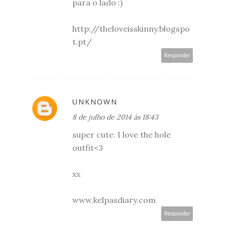
para o lado :)
http://theloveisskinny.blogspo
t.pt/
Responder
UNKNOWN
8 de julho de 2014 às 18:43
super cute. I love the hole
outfit<3
xx
www.kelpasdiary.com
Responder