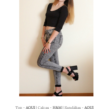
Top -
AQUI
| Calças -
H&M
| Sandálias -
AQUI