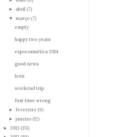
abril
(7)
►
março
(7)
▼
empty
happy two years
expocosmética 2014
good news
león
weekend trip
first time wrong
fevereiro
(9)
►
janeiro
(12)
►
2013
(151)
►
2012
(89)
►