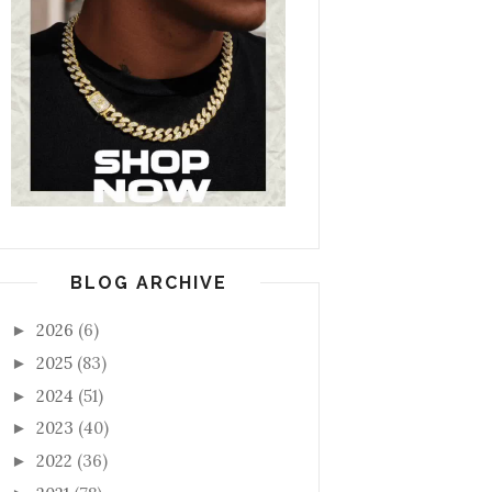
BLOG ARCHIVE
2026
(6)
►
2025
(83)
►
2024
(51)
►
2023
(40)
►
2022
(36)
►