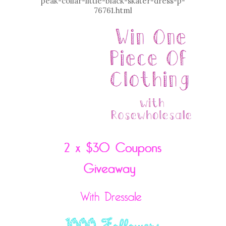
peak-collar-little-black-skater-dress-p-
76761.html