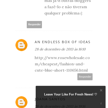
mas já vi outras bloggers
a fazê-lo e não tiversm
qualquer problema (:
Responder
AN ENDLESS BOX OF IDEAS
28 de dezembro de 2013 às 16:10
http://www.rosewholesale.co
m/cheapest/fashion-and-
cute-blue-short-110656.html
Responder
Leave Your Like For Fresh News! ♡
JOANA SANTOS
28 de dezembro de 2013 às 19:16