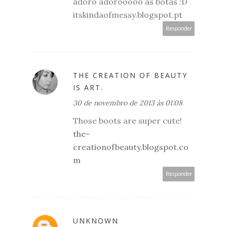
adoro adorooooo as botas :D
itskindaofmessy.blogspot.pt
Responder
THE CREATION OF BEAUTY
IS ART.
30 de novembro de 2013 às 01:08
Those boots are super cute!
the-
creationofbeauty.blogspot.co
m
Responder
UNKNOWN