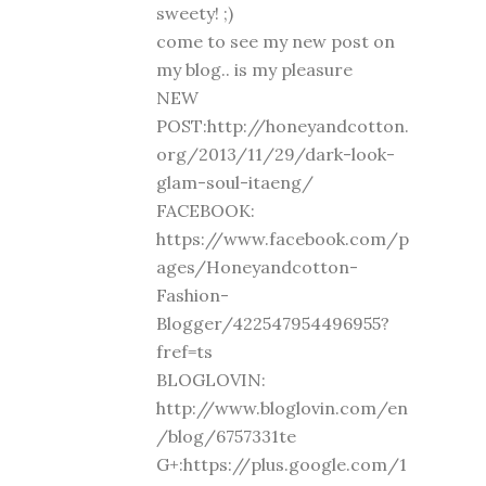
sweety! ;)
come to see my new post on
my blog.. is my pleasure
NEW
POST:http://honeyandcotton.
org/2013/11/29/dark-look-
glam-soul-itaeng/
FACEBOOK:
https://www.facebook.com/p
ages/Honeyandcotton-
Fashion-
Blogger/422547954496955?
fref=ts
BLOGLOVIN:
http://www.bloglovin.com/en
/blog/6757331te
G+:https://plus.google.com/1