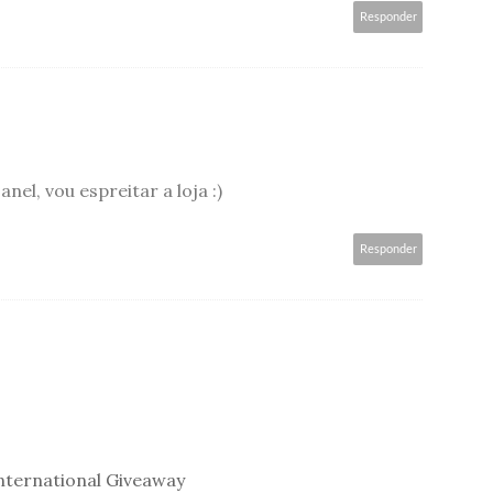
Responder
nel, vou espreitar a loja :)
Responder
nternational Giveaway