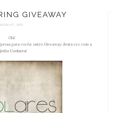
 RING GIVEAWAY
JULHO 07, 2013
Olá!
resa para vocês: outro Giveaway, desta vez com a
ojinha
Coolares
!