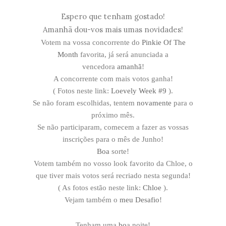
Espero que tenham gostado!
Amanhã dou-vos mais umas novidades!
Votem na vossa concorrente do
Pinkie Of The
Month
favorita, já será anunciada a
vencedora
amanhã
!
A concorrente com mais votos ganha!
( Fotos neste link:
Loevely Week #9
).
Se não foram escolhidas, tentem
novamente
para o
próximo mês.
Se não participaram, comecem a fazer as vossas
inscrições para o mês de Junho!
Boa
sorte!
Votem também no vosso look favorito da Chloe, o
que tiver mais votos será recriado nesta segunda!
( As fotos estão neste link:
Chloe
).
Vejam também o
meu
Desafio
!
Tenham uma
bo
a noite!