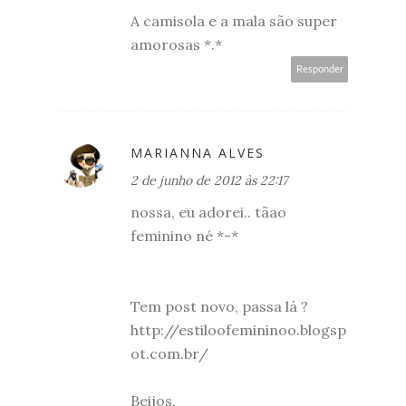
A camisola e a mala são super
amorosas *.*
Responder
MARIANNA ALVES
2 de junho de 2012 às 22:17
nossa, eu adorei.. tãao
feminino né *-*
Tem post novo, passa lá ?
http://estiloofemininoo.blogsp
ot.com.br/
Beijos,