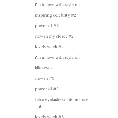
i'm in love with style of:
inspiring celebrity #2
power of #3
new in my closet #2
lovely week #4
i'm in love with style of:
kiko eyes
new in #9
power of #2
false eyelashes? i do not use
it.
lovely week #3