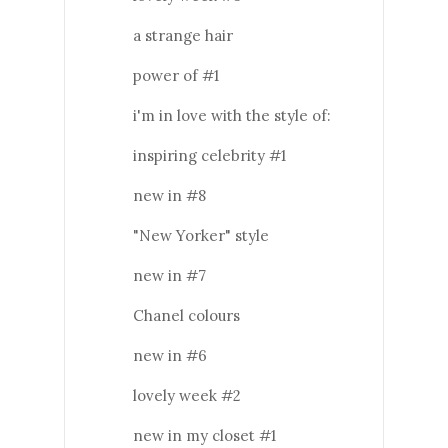
a strange hair
power of #1
i'm in love with the style of:
inspiring celebrity #1
new in #8
"New Yorker" style
new in #7
Chanel colours
new in #6
lovely week #2
new in my closet #1