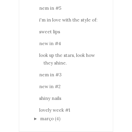
nem in #5
i'm in love with the style of:
sweet lips
new in #4
look up the stars, look how
they shine.
nem in #3
new in #2
shiny nails
lovely week #1
março
(4)
►